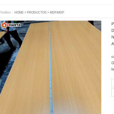
Position：
HOME
>
PRODUCTOS
>
MDF/MDP
P
D
N
A
C
c
O
h