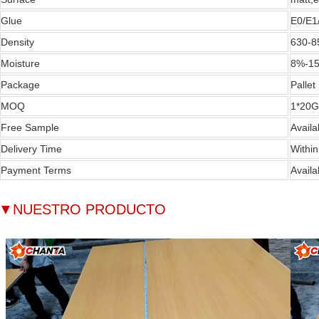
Glue
E0/E1
Density
630-8
Moisture
8%-1
Package
Pallet
MOQ
1*20G
Free Sample
Availa
Delivery Time
Within
Payment Terms
Availa
▼
NUESTRO PRODUCTO