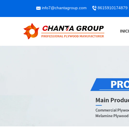
info7@chantagroup.com
8615910174879
INIC