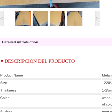
<
>
Detailed introduction
▼
DESCRIPCIÓN DEL PRODUCTO
Product Name
Melam
Size
1220
Thinkness
1-25
Color
wood g
of col
Surface
matt,e