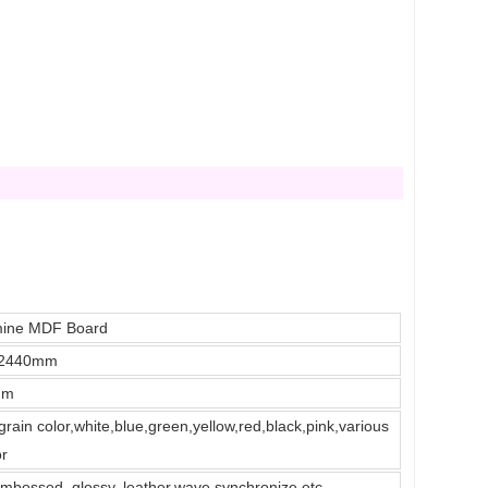
ine MDF Board
*2440mm
mm
rain color,white,blue,green,yellow,red,black,pink,various
or
mbossed, glossy, leather,wave,synchronize etc...