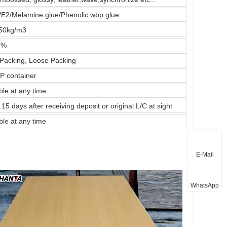
/E2/Melamine glue/Phenolic wbp glue
50kg/m3
5%
 Packing, Loose Packing
P container
ble at any time
 15 days after receiving deposit or original L/C at sight
ble at any time
E-Mail
WhatsApp